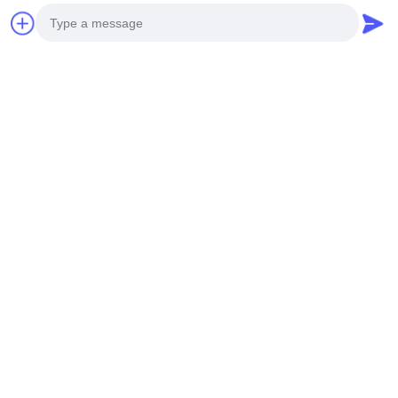
Photo
Video Call
Audio Call