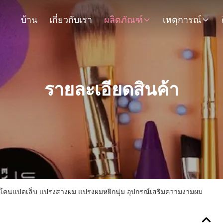
บ้าน
เกี่ยวกับเรา
ผลิตภัณฑ์
เหตุการณ์
รายละเอียดสินค้า
ิโคนแปดเล็บ แปรงสางผม แปรงผมหยิกนุ่ม อุปกรณ์เสริมความงามผม