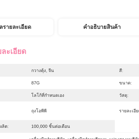
ูลรายละเอียด
คําอธิบายสินค้า
ยละเอียด
กวางตุ้ง, จีน
สี:
87G
ขนาด:
โลโก้ที่กำหนดเอง
วัสดุ:
ถุงโอพีพี
รายละเอีย
ลิต:
100,000 ชิ้นต่อเดือน