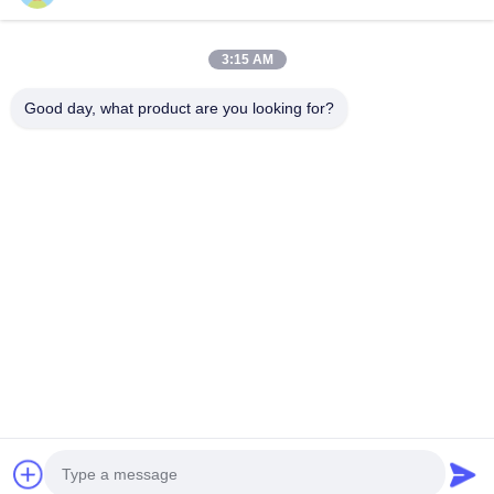
Contato rápido
3:15 AM
Endereço
Good day, what product are you looking for?
2o andar, Wanzhong Commercial Plaza, distrito de Longhua,
Shenzhen, província de Guangdong, China 518131
Telefone
13427908047
E-mail
edmund@focstar.com
Política de privacidade
|
Mapa do Site
| Boa qualidade de
China tubo do brilho do bordo Fornecedor. © de Copyright
2026 Shenzhen Focstar Technology Co., Ltd. . Todos os
direitos reservados.