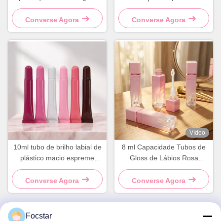
Gloss de lábio tubo
brilho labial embalagem
cosmético
recipiente vazio
Converse Agora
Converse Agora
Vídeo
10ml tubo de brilho labial de
8 ml Capacidade Tubos de
plástico macio espreme
Gloss de Lábios Rosa
frasco de recipiente
Quadrados com Impressão
cosmético
de Logotipo Personalizado e
Converse Agora
Converse Agora
Superfície Brilhante
Focstar