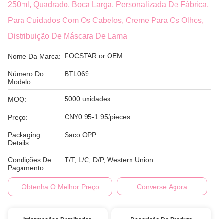
250ml, Quadrado, Boca Larga, Personalizada De Fábrica,
Para Cuidados Com Os Cabelos, Creme Para Os Olhos,
Distribuição De Máscara De Lama
FOCSTAR or OEM
Nome Da Marca:
Número Do
BTL069
Modelo:
5000 unidades
MOQ:
CN¥0.95-1.95/pieces
Preço:
Packaging
Saco OPP
Details:
Condições De
T/T, L/C, D/P, Western Union
Pagamento:
Obtenha O Melhor Preço
Converse Agora