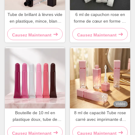
Tube de brillant à lèvres vide
6 ml de capuchon rose en
en plastique, mince, blanc,
forme de cœur en forme de
noir, carré, récipient
gradient, lampe à lèvres
cosmétique, 7ml
brillante, tube d'emballage
Causez Maintenant
Causez Maintenant
Vidéo
Bouteille de 10 ml en
8 ml de capacité Tube rose
plastique doux, tube de
carré avec imprimante de
brillant pour les lèvres,
logo personnalisé et surface
récipient cosmétique
brillante
Causez Maintenant
Causez Maintenant