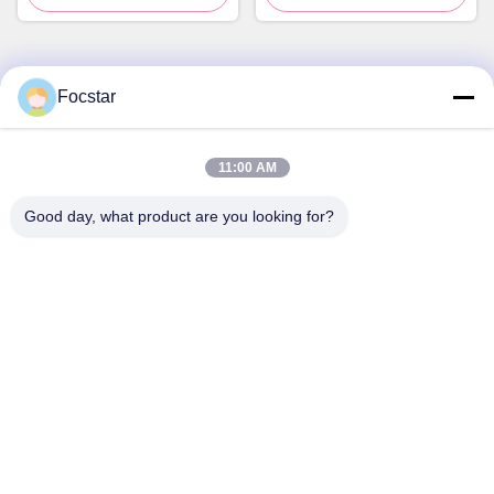
Focstar
Contactez rapidement
Adresse
11:00 AM
2ème étage, place commerciale Wanzhong, district de
Good day, what product are you looking for?
Longhua, Shenzhen, province du Guangdong, Chine
518131
Téléphone
13427908047
Email
edmund@focstar.com