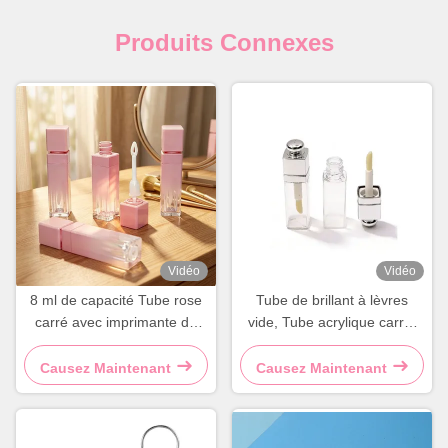
Produits Connexes
Vidéo
Vidéo
8 ml de capacité Tube rose
Tube de brillant à lèvres
carré avec imprimante de
vide, Tube acrylique carré,
logo personnalisé et surface
emballage de luxe pour
brillante
brillant à lèvres, emballage
Causez Maintenant
Causez Maintenant
de cosmétiques de marque
privée