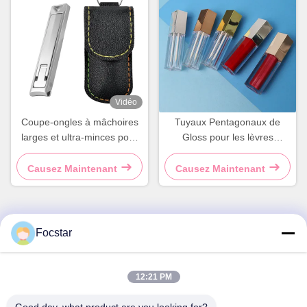
Vidéo
Coupe-ongles à mâchoires
Tuyaux Pentagonaux de
larges et ultra-minces pour
Gloss pour les lèvres
les doigts
FOCSTAR 5 ml Gloss pour
les lèvres avec sérigraphie
Causez Maintenant
Causez Maintenant
Focstar
Contactez rapidement
Adresse
12:21 PM
2ème étage, place commerciale Wanzhong, district de