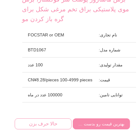
موی پلاستیکی براق تخم مرغی شکل برای
گره باز کردن مو
نام تجاری:
FOCSTAR or OEM
شماره مدل:
BTD1067
مقدار تولیدی:
100 عدد
قیمت:
CN¥8.28/pieces 100-4999 pieces
توانایی تامین:
100000 عدد در ماه
حالا حرف بزن
بهترین قیمت رو بدست بیار