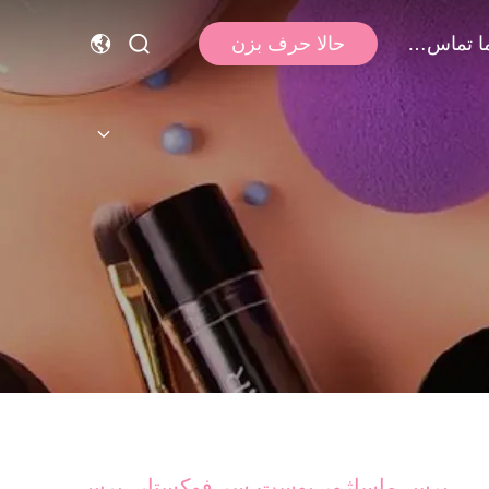
با ما تماس بگیرید
حالا حرف بزن
برس ماساژور پوست سر فوکستار، برس