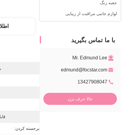
جعبه رنگ
لوازم جانبی مراقبت از زیبایی
اطلا
با ما تماس بگیرید
Mr. Edmund Lee
م
edmund@focstar.com
13427908047
حالا حرف بزن
قابل
برجسته کردن: