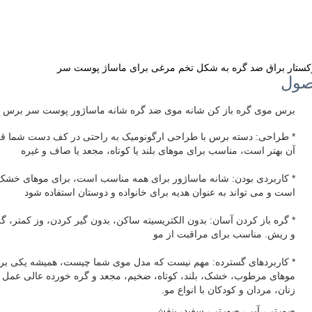
کستار براق ضد گره به شکل تخم مرغی برای ماساژ پوست سر
صول
برس موی گره باز کن شانه موی ضد گره شانه ماساژور پوست سر برس گره 
* طراحی: دسته برس با طراحی ارگونومیک به راحتی در کف دست شما قرار
آن بهتر است، مناسب برای موهای بلند یا کوتاه، مجعد یا صاف و غیره
* کاربردی بودن: شانه ماساژور برای همه مناسب است، برای موهای خشک 
است و می تواند به عنوان هدیه برای خانواده و دوستان استفاده شود
* گره باز کردن آسان: بدون الکتریسیته ساکن، بدون گیر کردن، وز کمتر، گر
و ریش. مناسب برای مراقبت از مو
* کاربردهای گسترده: مهم نیست که مدل موی شما چیست، همیشه یکی برا
موهای مرطوب، خشک، بلند، کوتاه، ضخیم، مجعد و گره خورده عالی عمل می
زنان، مردان و کودکان با انواع مو.
صورتی، آبی، صورتی، سفید، بنفش