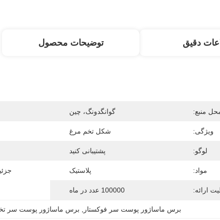
عات دقیق
توضیحات محصول
حل منبع:
گوانگدونگ، چین
ویژگی:
شکل تخم مرغ
لوگو:
پشتیبانی کنید
مواد:
پلاستیک
جزئی
یت ارائه:
100000 عدد در ماه
برس ماساژور پوست سر فوکستار
, 
برس ماساژور پوست سر ت