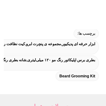
برچسب ها:
ابزار حرفه ای پدیکیور,مجموعه ی پنچرت ابرو,کیت نظافت ری
بطری برس اپلیکاتور رنگ مو ۱۲۰ میلی‌لیتری,شانه بطری رنگ مو صورتی,بطری برس اپلیکاتور رنگ مو صورتی
Beard Grooming Kit