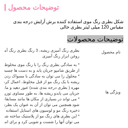
توضیحات محصول
شکل بطری رنگ موی استفاده کننده برش آرایش درجه بندی
مقیاس 120 میلی لیتر بطری خالی
توضیحات محصولات
بطری رنگ آمیزی ریشه، 3 رنگ
نام محصول
روغن ابزار رنگ آمیزی
* به سادگی بطری رنگ را با رنگ موی مخلوط شده
از طریق شامپو جریان یابد و به دست ها چسبد.
* محلول را می توان به سادگی با مسواک زدن و
ریشه با یک رنگ مو از قبل مخلوط، اعمال کرد.س
مهره ( بطری درجه بندی شده) عبور دهید و مایع
ویژگی ها
جریان می یابدو ریشه ها، به طور مساوی توزیع ش
* می تواند در بسیاری از مکان ها مانند مسابقات 
شود.همچنین می توان از آن به عنوان یک بطری ت
ذخیره رنگ مو و لوسیون های استایل استفاده کرد
* این بطری های رنگ مو از پلاستیک ساخته شده
می توان آنها را شست و شویی کرد و برای استفاده