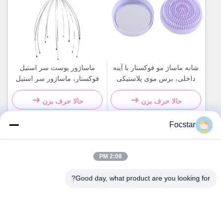
شانه ماساژ مو فوکستار با آینه
ماساژور پوست سر استیل
داخلی، برس موی پلاستیکی
فوکستار، ماساژور سر استیل
گرد بنفش
ضد زنگ دستی
حالا حرف بزن
حالا حرف بزن
Focstar
تماس سریع
2:08 PM
Good day, what product are you looking for?
آدرس
طبقه دوم، میدان تجاری وانژونگ، منطقه لونگهوا، شنژن، استان
گوانگدونگ، چین 518131