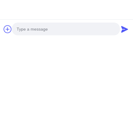
Photo
Video Call
Audio Call