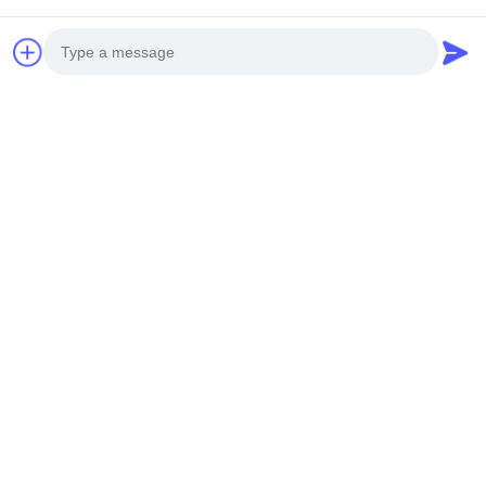
Photo
Video Call
Audio Call