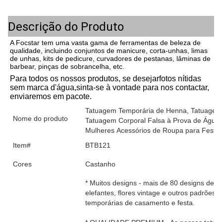
Descrição do Produto
A Focstar tem uma vasta gama de ferramentas de beleza de
qualidade, incluindo conjuntos de manicure, corta-unhas, limas
de unhas, kits de pedicure, curvadores de pestanas, lâminas de
barbear, pinças de sobrancelha, etc.
Para todos os nossos produtos, se desejar
fotos nítidas 
sem marca d'água
,
sinta-se à vontade para nos contactar, 
enviaremos em pacote.
Tatuagem Temporária de Henna, Tatuagens
Nome do produto
Tatuagem Corporal Falsa à Prova de Água
Mulheres Acessórios de Roupa para Festiv
Item#
BTB121
Cores
Castanho
* Muitos designs - mais de 80 designs de p
elefantes, flores vintage e outros padrões 
temporárias de casamento e festa.