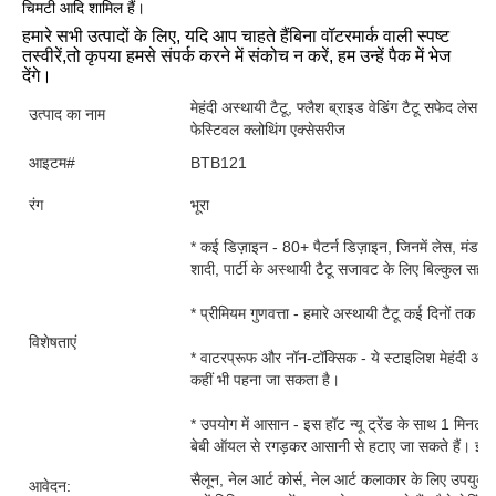
चिमटी आदि शामिल हैं।
हमारे सभी उत्पादों के लिए, यदि आप चाहते हैं
बिना वॉटरमार्क वाली स्पष्ट 
तस्वीरें
,
तो कृपया हमसे संपर्क करने में संकोच न करें, हम उन्हें पैक में भेज 
देंगे।
मेहंदी अस्थायी टैटू, फ्लैश ब्राइड वेडिंग टैटू सफेद लेस ट
उत्पाद का नाम
फेस्टिवल क्लोथिंग एक्सेसरीज
आइटम#
BTB121
रंग
भूरा
* कई डिज़ाइन - 80+ पैटर्न डिज़ाइन, जिनमें लेस, मंडला प
शादी, पार्टी के अस्थायी टैटू सजावट के लिए बिल्कुल सही
* प्रीमियम गुणवत्ता - हमारे अस्थायी टैटू कई दिनों तक च
विशेषताएं
* वाटरप्रूफ और नॉन-टॉक्सिक - ये स्टाइलिश मेहंदी अस्थाय
कहीं भी पहना जा सकता है।
* उपयोग में आसान - इस हॉट न्यू ट्रेंड के साथ 1 मिनट 
बेबी ऑयल से रगड़कर आसानी से हटाए जा सकते हैं। इन्हें ब्
सैलून, नेल आर्ट कोर्स, नेल आर्ट कलाकार के लिए उपयुक्त, 
आवेदन: