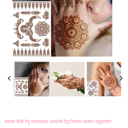
कस्टम बॉडी टैटू वाटरप्रूफ अस्थायी टैटू स्टिकर आसान अनुप्रयोग