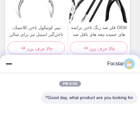
OEM فلز ضد زنگ ناخن تراشه
نیپر کوتیکول ناخن کلاسیک،
های خمیده تیغه های ناقل ضد
ناخن‌گیر استیل تیز برای سالن
زنگ
حالا حرف بزن
حالا حرف بزن
Focstar
تماس سریع
8:59 PM
Good day, what product are you looking for?
آدرس
طبقه دوم، میدان تجاری وانژونگ، منطقه لونگهوا، شنژن، استان
گوانگدونگ، چین 518131
تلفن
13427908047