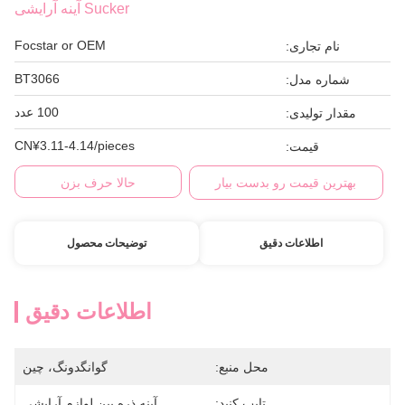
Sucker آینه آرایشی
Focstar or OEM
نام تجاری:
BT3066
شماره مدل:
100 عدد
مقدار تولیدی:
CN¥3.11-4.14/pieces
قیمت:
بهترین قیمت رو بدست بیار
حالا حرف بزن
اطلاعات دقیق
توضیحات محصول
اطلاعات دقیق
محل منبع:
گوانگدونگ، چین
تایپ کنید:
آینه ذره بین لوازم آرایشی