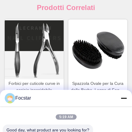
Prodotti Correlati
Forbici per cuticole curve in
Spazzola Ovale per la Cura
acciaio inossidabile
della Barba, Legno di Faggio
FOCSTAR, tagliaunghie
Naturale Nero, Setole di
Focstar
affilati
Cinghiale, Pettine per Barba
Ora Chiacchieri
Ora Chiacchieri
5:19 AM
Good day, what product are you looking for?