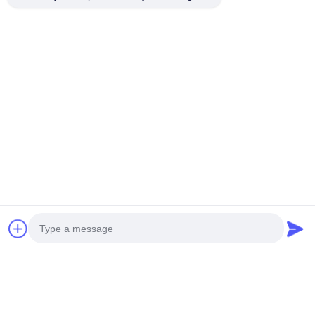
Tagliaunghie OEM in acciaio
Clipper per unghie in acciaio
inossidabile con lama curva,
inossidabile per salone
portatile, antiruggine
Ora Chiacchieri
Ora Chiacchieri
Contatto rapido
Indirizzo
2° piano, Wanzhong Commercial Plaza, distretto di
Longhua, Shenzhen, provincia del Guangdong, Cina 518131
Photo