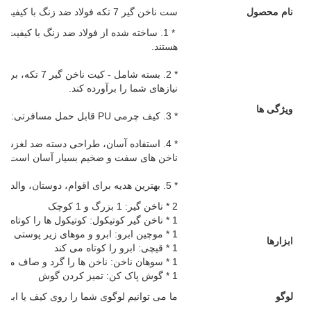
نام محصول
ست ناخن گیر 7 تکه فولاد ضد زنگ با کیفیت بالا همراه با کیف مسافرتی
* 1. ساخته شده از فولاد ضد زنگ با کیفیت با
هستند.
* 2. بسته شامل -
نیازهای شما را برآورده کند.
ویژگی ها
* 3. کیف چرمی PU قابل حمل مسافرتی: طراحی زیبا با مواد PU با کیفیت فوق العاده
* 4. استفاده آسان، طراحی دسته ضد لغزش،
ناخن های سفت و ضخیم بسیار آسان است.
* 5. بهترین هدیه برای اقوام، دوستان، والدین، همسر و همسر شماست.
2 * ناخن گیر: 1 بزرگ و 1 کوچک
1 * ناخن گیر کوتیکول: کوتیکول ها را کوتاه می کند
1 * موچین ابرو: ابرو و موهای زیر پوستی را می کند
ابزارها
1 * قیچی: ابرو را کوتاه می کند
1 * سوهان ناخن: ناخن ها را گرد و صاف می کند
1 * گوش پاک کن: تمیز کردن گوش
لوگو
ما می توانیم لوگوی شما را روی کیف یا ابزا