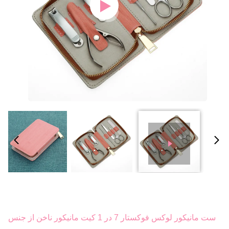
ست مانیکور لوکس فوکستار 7 در 1 کیت مانیکور ناخن از جنس