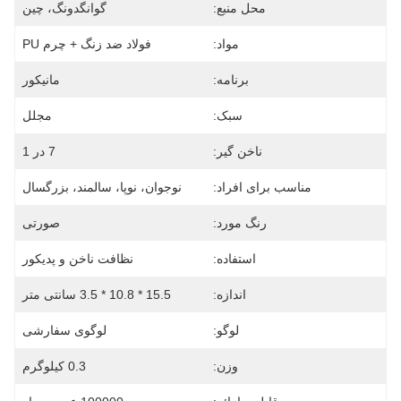
محل منبع:
گوانگدونگ، چین
مواد:
فولاد ضد زنگ + چرم PU
برنامه:
مانیکور
سبک:
مجلل
ناخن گیر:
7 در 1
مناسب برای افراد:
نوجوان، نوپا، سالمند، بزرگسال
رنگ مورد:
صورتی
استفاده:
نظافت ناخن و پدیکور
اندازه:
15.5 * 10.8 * 3.5 سانتی متر
لوگو:
لوگوی سفارشی
وزن:
0.3 کیلوگرم