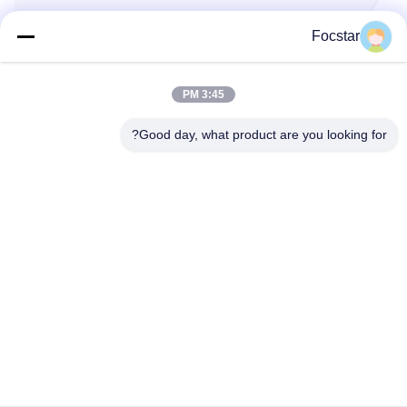
Focstar
Nail Set Kit
3:45 PM
Good day, what product are you looking for?
محصولات مرتبط
35pcs ابزار برش ناخن فوق
ست مانیکور کوتیکول چرم