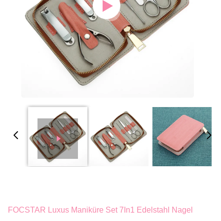
FOCSTAR Luxus Maniküre Set 7In1 Edelstahl Nagel