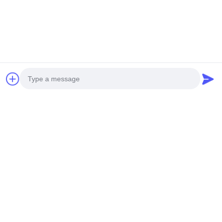
Photo
Video Call
Audio Call