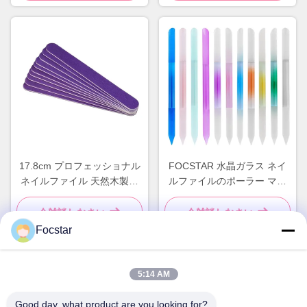
ラー
17.8cm プロフェッショナル
FOCSTAR 水晶ガラス ネイ
ネイルファイル 天然木製ネ
ルファイルのポーラー マニ
イルファイル 両面
キュアペン 透明色彩シリン
ダー
今雑談しなさい
今雑談しなさい
Focstar
5:14 AM
迅速な連絡
Good day, what product are you looking for?