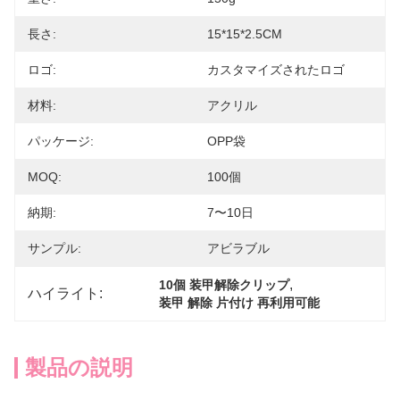
長さ:
15*15*2.5CM
ロゴ:
カスタマイズされたロゴ
材料:
アクリル
パッケージ:
OPP袋
MOQ:
100個
納期:
7〜10日
サンプル:
アビラブル
, 
10個 装甲解除クリップ
ハイライト:
装甲 解除 片付け 再利用可能
製品の説明