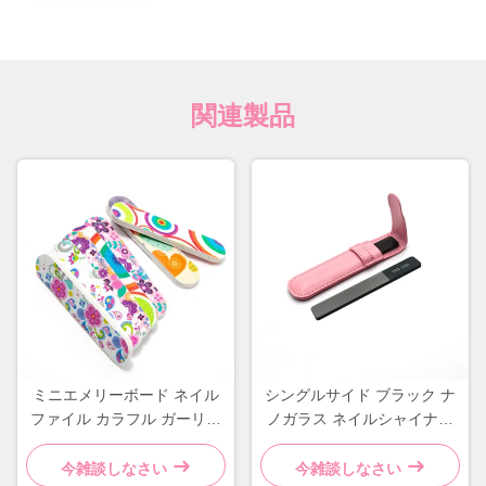
関連製品
ミニエメリーボード ネイル
シングルサイド ブラック ナ
ファイル カラフル ガーリー
ノガラス ネイルシャイナー
フラワーデザイン 耐久性の
革ケース付き プライベート
あるスポンジ素材
レーベル クリスタルファイ
今雑談しなさい
今雑談しなさい