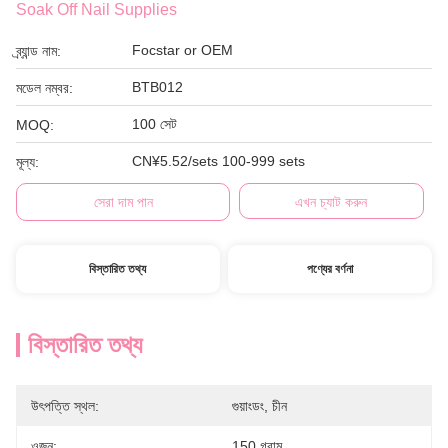
Soak Off Nail Supplies
Focstar or OEM
ব্র্যান্ড নাম:
BTB012
মডেল নম্বর:
100 সেট
MOQ:
CN¥5.52/sets 100-999 sets
মূল্য:
সেরা দাম পান
এখন চ্যাট করুন
বিস্তারিত তথ্য
পণ্যের বর্ণনা
বিস্তারিত তথ্য
উৎপত্তি স্থল:
গুয়াংডং, চীন
ওজন:
150 গ্রাম