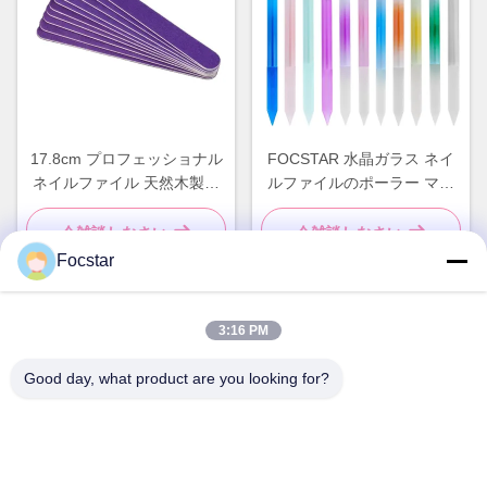
17.8cm プロフェッショナル
FOCSTAR 水晶ガラス ネイ
ネイルファイル 天然木製ネ
ルファイルのポーラー マニ
イルファイル 両面
キュアペン 透明色彩シリン
ダー
今雑談しなさい
今雑談しなさい
Focstar
3:16 PM
迅速な連絡
Good day, what product are you looking for?
住所
2階 ワンゾング商店広場 龍華区 広東県深?? 市 518131
Tel