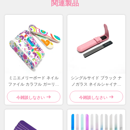
関連製品
ミニエメリーボード ネイル
シングルサイド ブラック ナ
ファイル カラフル ガーリー
ノガラス ネイルシャイナー
フラワーデザイン 耐久性の
革ケース付き プライベート
あるスポンジ素材
レーベル クリスタルファイ
今雑談しなさい
今雑談しなさい
ラー