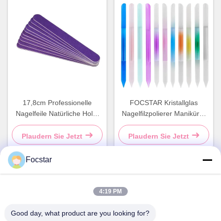
17,8cm Professionelle
FOCSTAR Kristallglas
Nagelfeile Natürliche Holz-
Nagelfilzpolierer Maniküre-
Nagelfeile Doppelseitig
Stift Transparenter
Farbzylinder
Plaudern Sie Jetzt
Plaudern Sie Jetzt
Focstar
Schnelle Kontaktaufnahme
4:19 PM
Good day, what product are you looking for?
Adresse