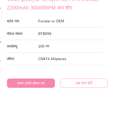
2200mAh 30000RPM कम शोर
ब्रांड नाम:
Focstar or OEM
मॉडल संख्या:
BTB099
एमओक्यू:
100 नग
कीमत:
CN¥74.44/pieces
अब बात करें
सबसे अच्छी कीमत पाएं