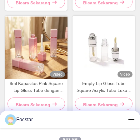
Bicara Sekarang
Bicara Sekarang
Video
Video
8ml Kapasitas Pink Square
Empty Lip Gloss Tube
Lip Gloss Tube dengan
Square Acrylic Tube Luxury
Custom Logo Printing dan
Lip Gloss Packaging Label
Surface Glossy
Pribadi Kemasan Kosmetik
Bicara Sekarang
Bicara Sekarang
Focstar
Kontak Cepat
9:53 AM