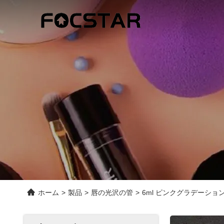
ホーム
>
製品
>
唇の光沢の管
>
6ml ピンクグラデーシ