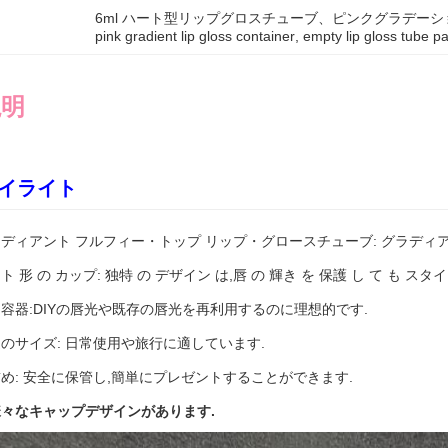
6ml ハート型リップグロスチューブ、ピンクグラデー
pink gradient lip gloss container
, 
empty lip gloss tube p
説明
イライト
ディアント フルフィー・トップ リップ・グロースチューブ: グラディ
ト 形 の カップ: 独特 の デザイン は,唇 の 輝き を 保護 し て も スタ
容器:DIYの唇光や既存の唇光を再利用するのに理想的です.
のサイズ: 日常使用や旅行に適しています.
め: 安全に保管し,簡単にプレゼントすることができます.
々なキャップデザインがあります.