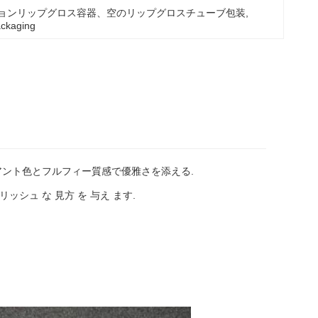
ションリップグロス容器、空のリップグロスチューブ包装
, 
ackaging
アント色とフルフィー質感で優雅さを添える.
イリッシュ な 見方 を 与え ます.