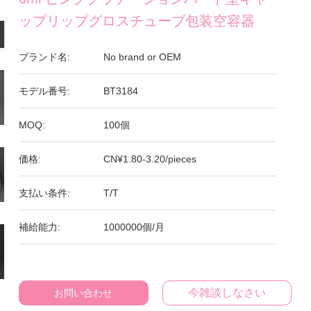
ップリップグロスチューブ包装空容器
ブランド名:
No brand or OEM
モデル番号:
BT3184
MOQ:
100個
価格:
CN¥1.80-3.20/pieces
支払い条件:
T/T
補給能力:
1000000個/月
今雑談しなさい
お問い合わせ