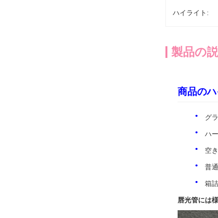
ハイライト:
製品の
商品のハ
グラ
ハー
空き
普通
箱詰
唇光管には様