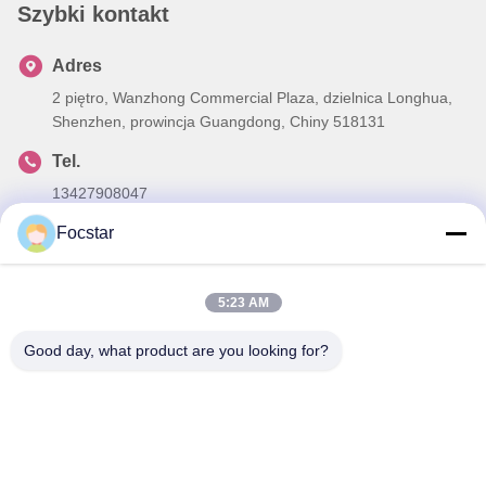
Szybki kontakt
Adres
2 piętro, Wanzhong Commercial Plaza, dzielnica Longhua,
Shenzhen, prowincja Guangdong, Chiny 518131
Tel.
13427908047
Focstar
Wiadomość elektroniczna
edmund@focstar.com
5:23 AM
Good day, what product are you looking for?
Polityka prywatności
|
Sitemap
| Chiny Dobra jakość Błyszczyk
w tubce Sprzedawca. 2026 Shenzhen Focstar Technology Co.,
Ltd. Wszystkie prawa zastrzeżone.