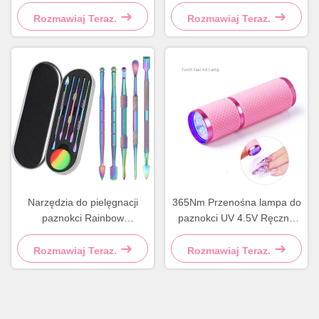
Head Nail Pumice Stick
Rozmawiaj Teraz.
Rozmawiaj Teraz.
Narzędzia do pielęgnacji
365Nm Przenośna lampa do
paznokci Rainbow
paznokci UV 4.5V Ręczna
FOCSTAR Popychacze do
lampa do paznokci LED
skórek z niestandardowym
Rozmawiaj Teraz.
Rozmawiaj Teraz.
logo