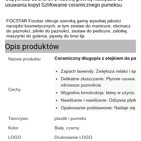
usuwania kopyt Szlifowanie ceramicznego pumeksu
FOCSTAR Focstar oferuje szeroką gamę wysokiej jakości 
narzędzi kosmetycznych, w tym zestaw do manicure, obcinacz 
do paznokci, pilniki do paznokci, zestaw do pedicure, zalotkę, 
maszynki do golenia, pęsety do brwi itp.
Opis produktów
Ceramiczny długopis z olejkiem do pazn
Nazwa produktu
Zapach lawendy: Zwiększa relaks i sprzy
Delikatne złuszczanie: Płynnie usuwa m
zdrowsze paznokcie.
Cechy
Wygodna konstrukcja: łatwy w użyciu pis
Nawilżanie i nawilżanie: Odżywia płytkę
Opakowanie podstawowe: Nadaje się do 
Tworzywo
plastik i pumeks
Kolor
Biały, czarny
LOGO
Drukowanie LOGO