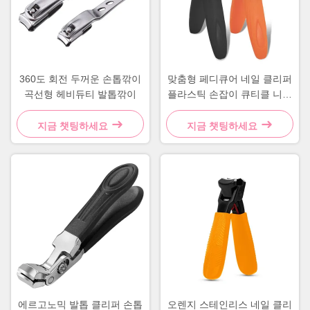
360도 회전 두꺼운 손톱깎이
맞춤형 페디큐어 네일 클리퍼
곡선형 헤비듀티 발톱깎이
플라스틱 손잡이 큐티클 니퍼
도구
지금 챗팅하세요
지금 챗팅하세요
에르고노믹 발톱 클리퍼 손톱
오렌지 스테인리스 네일 클리