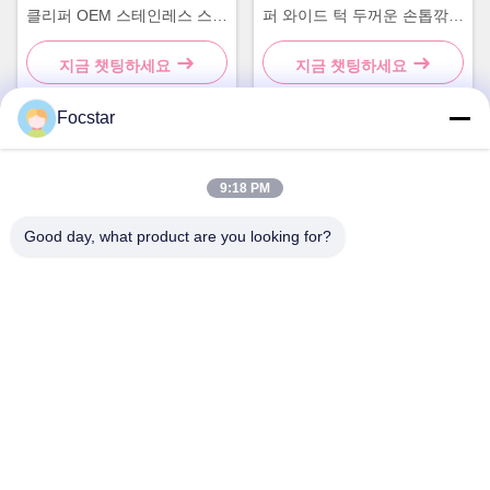
클리퍼 OEM 스테인레스 스틸
퍼 와이드 턱 두꺼운 손톱깎이
손톱 커터
헤비 듀티
지금 챗팅하세요
지금 챗팅하세요
Focstar
빠른 연락
9:18 PM
Good day, what product are you looking for?
주소
2층, Wanzhong 상업 광장, 롱후아 지구,?? 진, 광둥 성, 중국
518131
Tel
13427908047
이메일
edmund@focstar.com