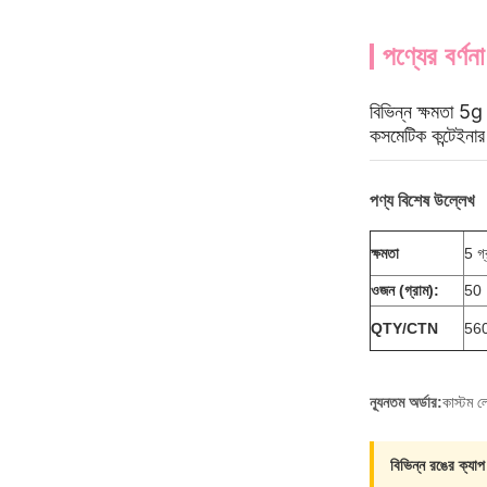
পণ্যের বর্ণনা
বিভিন্ন ক্ষমতা 5
কসমেটিক কন্টেইনার
পণ্য বিশেষ উল্লেখ
ক্ষমতা
5 গ্
ওজন (গ্রাম):
50
QTY/CTN
56
ন্যূনতম অর্ডার:
কাস্টম ল
বিভিন্ন রঙের ক্যা