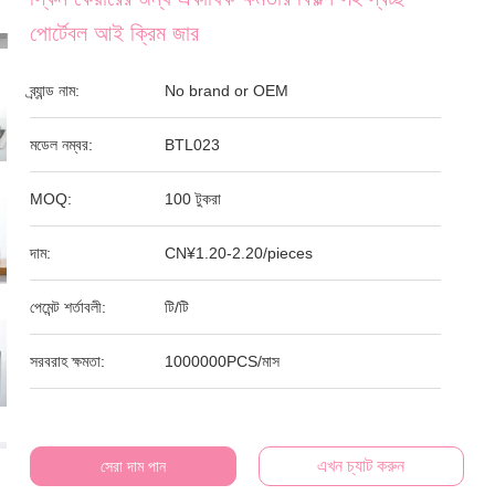
পোর্টেবল আই ক্রিম জার
ব্র্যান্ড নাম:
No brand or OEM
মডেল নম্বর:
BTL023
MOQ:
100 টুকরা
দাম:
CN¥1.20-2.20/pieces
পেমেন্ট শর্তাবলী:
টি/টি
সরবরাহ ক্ষমতা:
1000000PCS/মাস
এখন চ্যাট করুন
সেরা দাম পান