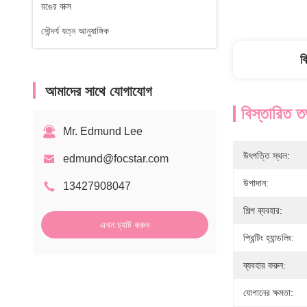
রঙের বাক্স
সৌন্দর্য যত্ন আনুষাঙ্গিক
ব
আমাদের সাথে যোগাযোগ
বিস্তারিত ত
Mr. Edmund Lee
উৎপত্তি স্থল:
edmund@focstar.com
উপাদান:
13427908047
শিল্প ব্যবহার:
এখন চ্যাট করুন
প্রিন্টিং হ্যান্ডলিং:
ব্যবহার করুন:
যোগানের ক্ষমতা: