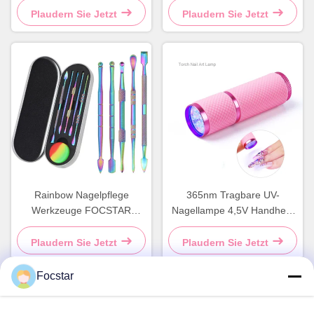
Maniküre
Plaudern Sie Jetzt
Plaudern Sie Jetzt
Rainbow Nagelpflege
365nm Tragbare UV-
Werkzeuge FOCSTAR
Nagellampe 4,5V Handheld
Nagelhautschieber mit
LED-Nagellicht
individuellem Logo
Kundenspezifisch
Plaudern Sie Jetzt
Plaudern Sie Jetzt
Focstar